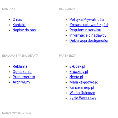
KONTAKT
REGULAMIN
O nas
Polityka Prywatności
Kontakt
Zmiana ustawień zgód
Napisz do nas
Regulamin serwisu
Informacje o nadawcy
Deklaracja dostępności
REKLAMA I PRENUMERATA
PARTNERZY
Reklama
E-kiosk.pl
Ogłoszenia
E-gazety.pl
Prenumerata
Nexto.pl
Archiwum
Mała księgowość
Kancelarierp.pl
Wieści Rolnicze
Życie Warszawy
NASZE WYDARZENIA