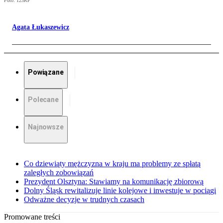
Foto: 123RF
Agata Łukaszewicz
Powiązane
Polecane
Najnowsze
Co dziewiąty mężczyzna w kraju ma problemy ze spłatą
zaległych zobowiązań
Prezydent Olsztyna: Stawiamy na komunikację zbiorową
Dolny Śląsk rewitalizuje linie kolejowe i inwestuje w pociągi
Odważne decyzje w trudnych czasach
Promowane treści