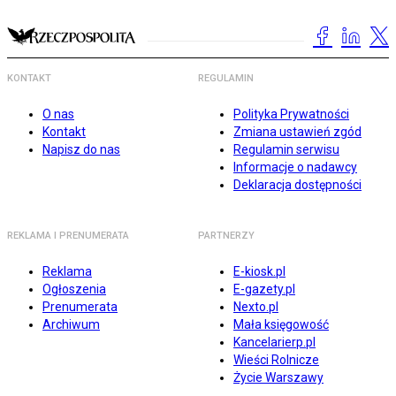
KONTAKT
REGULAMIN
O nas
Polityka Prywatności
Kontakt
Zmiana ustawień zgód
Napisz do nas
Regulamin serwisu
Informacje o nadawcy
Deklaracja dostępności
REKLAMA I PRENUMERATA
PARTNERZY
Reklama
E-kiosk.pl
Ogłoszenia
E-gazety.pl
Prenumerata
Nexto.pl
Archiwum
Mała księgowość
Kancelarierp.pl
Wieści Rolnicze
Życie Warszawy