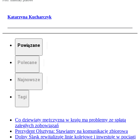
Foto: materiały prasowe
Katarzyna Kucharczyk
Powiązane
Polecane
Najnowsze
Tagi
Co dziewiąty mężczyzna w kraju ma problemy ze spłatą
zaległych zobowiązań
Prezydent Olsztyna: Stawiamy na komunikację zbiorową
Dolny Śląsk rewitalizuje linie kolejowe i inwestuje w pociągi