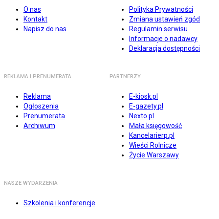
O nas
Polityka Prywatności
Kontakt
Zmiana ustawień zgód
Napisz do nas
Regulamin serwisu
Informacje o nadawcy
Deklaracja dostępności
REKLAMA I PRENUMERATA
PARTNERZY
Reklama
E-kiosk.pl
Ogłoszenia
E-gazety.pl
Prenumerata
Nexto.pl
Archiwum
Mała księgowość
Kancelarierp.pl
Wieści Rolnicze
Życie Warszawy
NASZE WYDARZENIA
Szkolenia i konferencje