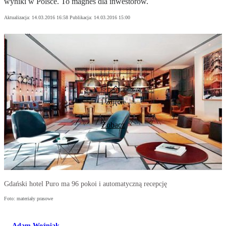
wyniki w Polsce. To magnes dla inwestorów.
Aktualizacja:
14.03.2016 16:58
Publikacja:
14.03.2016 15:00
1 zdjęcie
Zobacz
Gdański hotel Puro ma 96 pokoi i automatyczną recepcję
Foto: materiały prasowe
Adam Woźniak