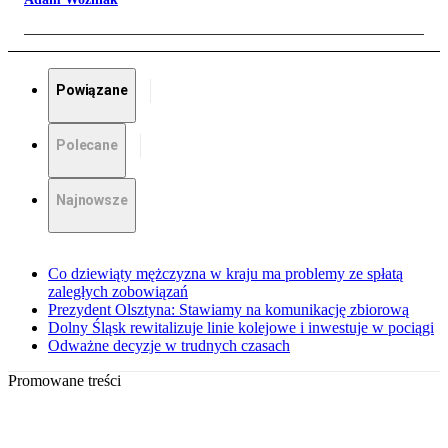
Powiązane
Polecane
Najnowsze
Co dziewiąty mężczyzna w kraju ma problemy ze spłatą
zaległych zobowiązań
Prezydent Olsztyna: Stawiamy na komunikację zbiorową
Dolny Śląsk rewitalizuje linie kolejowe i inwestuje w pociągi
Odważne decyzje w trudnych czasach
Promowane treści