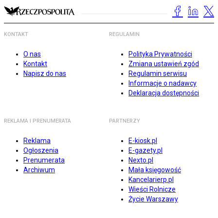
KONTAKT
REGULAMIN
O nas
Polityka Prywatności
Kontakt
Zmiana ustawień zgód
Napisz do nas
Regulamin serwisu
Informacje o nadawcy
Deklaracja dostępności
REKLAMA I PRENUMERATA
PARTNERZY
Reklama
E-kiosk.pl
Ogłoszenia
E-gazety.pl
Prenumerata
Nexto.pl
Archiwum
Mała księgowość
Kancelarierp.pl
Wieści Rolnicze
Życie Warszawy