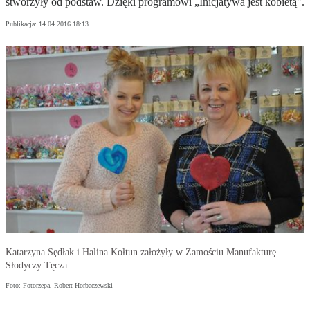
stworzyły od podstaw. Dzięki programowi „Inicjatywa jest kobietą".
Publikacja:
14.04.2016 18:13
Katarzyna Sędłak i Halina Kołtun założyły w Zamościu Manufakturę
Słodyczy Tęcza
Foto: Fotorzepa, Robert Horbaczewski