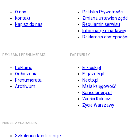
O nas
Polityka Prywatności
Kontakt
Zmiana ustawień zgód
Napisz do nas
Regulamin serwisu
Informacje o nadawcy
Deklaracja dostępności
REKLAMA I PRENUMERATA
PARTNERZY
Reklama
E-kiosk.pl
Ogłoszenia
E-gazety.pl
Prenumerata
Nexto.pl
Archiwum
Mała księgowość
Kancelarierp.pl
Wieści Rolnicze
Życie Warszawy
NASZE WYDARZENIA
Szkolenia i konferencje