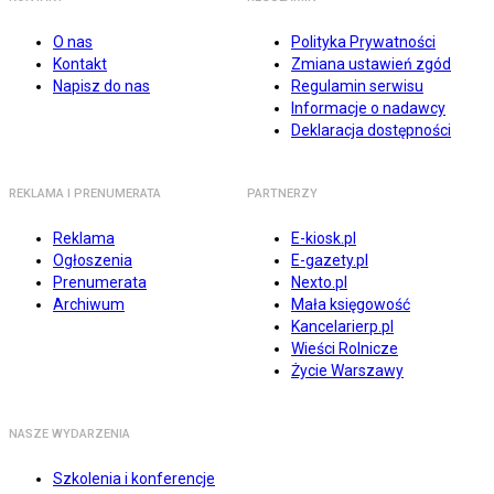
O nas
Polityka Prywatności
Kontakt
Zmiana ustawień zgód
Napisz do nas
Regulamin serwisu
Informacje o nadawcy
Deklaracja dostępności
REKLAMA I PRENUMERATA
PARTNERZY
Reklama
E-kiosk.pl
Ogłoszenia
E-gazety.pl
Prenumerata
Nexto.pl
Archiwum
Mała księgowość
Kancelarierp.pl
Wieści Rolnicze
Życie Warszawy
NASZE WYDARZENIA
Szkolenia i konferencje