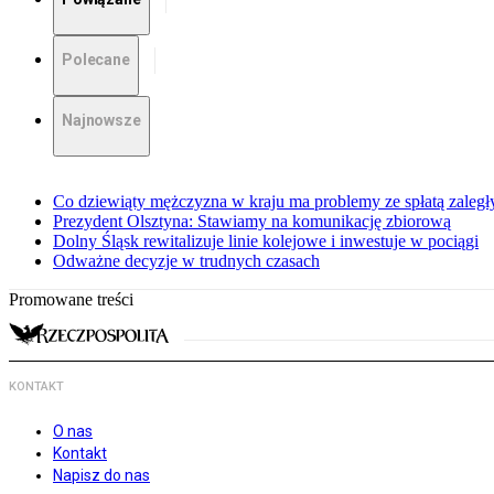
Polecane
Najnowsze
Co dziewiąty mężczyzna w kraju ma problemy ze spłatą zaleg
Prezydent Olsztyna: Stawiamy na komunikację zbiorową
Dolny Śląsk rewitalizuje linie kolejowe i inwestuje w pociągi
Odważne decyzje w trudnych czasach
Promowane treści
KONTAKT
O nas
Kontakt
Napisz do nas