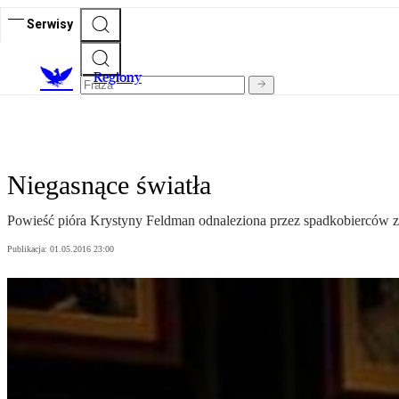
Serwisy
R
egiony
Niegasnące światła
Powieść pióra Krystyny Feldman odnaleziona przez spadkobierców zo
Publikacja:
01.05.2016 23:00