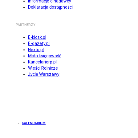
Informacje o nadawcy
Deklaracja dostępności
PARTNERZY
E-kiosk.pl
E-gazety.pl
Nexto.pl
Mała księgowość
Kancelarierp.pl
Wieści Rolnicze
Życie Warszawy
KALENDARIUM