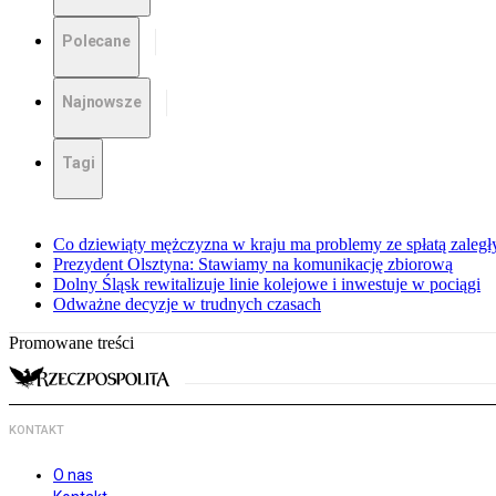
Polecane
Najnowsze
Tagi
Co dziewiąty mężczyzna w kraju ma problemy ze spłatą zaleg
Prezydent Olsztyna: Stawiamy na komunikację zbiorową
Dolny Śląsk rewitalizuje linie kolejowe i inwestuje w pociągi
Odważne decyzje w trudnych czasach
Promowane treści
KONTAKT
O nas