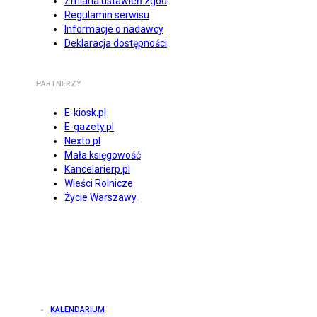
Zmiana ustawień zgód
Regulamin serwisu
Informacje o nadawcy
Deklaracja dostępności
PARTNERZY
E-kiosk.pl
E-gazety.pl
Nexto.pl
Mała księgowość
Kancelarierp.pl
Wieści Rolnicze
Życie Warszawy
KALENDARIUM