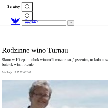
Serwisy
R
egiony
Rodzinne wino Turnau
Skoro w Hiszpanii obok winorośli może rosnąć pszenica, to koło na
butelek wina rocznie.
Publikacja:
19.05.2016 22:00