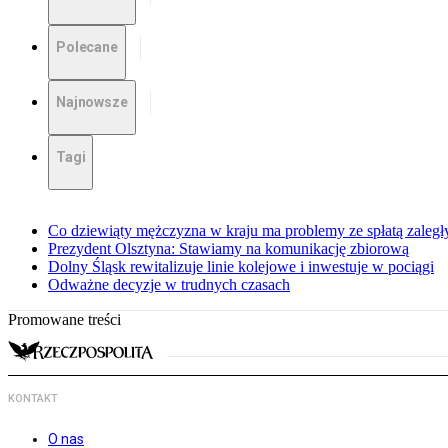
Polecane
Najnowsze
Tagi
Co dziewiąty mężczyzna w kraju ma problemy ze spłatą zaleg
Prezydent Olsztyna: Stawiamy na komunikację zbiorową
Dolny Śląsk rewitalizuje linie kolejowe i inwestuje w pociągi
Odważne decyzje w trudnych czasach
Promowane treści
KONTAKT
O nas