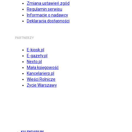
Zmiana ustawień zgód
Regulamin serwisu
Informacje o nadawcy
Deklaracja dostępności
PARTNERZY
E-kiosk.pl
E-gazety.pl
Nexto.pl
Mała księgowość
Kancelarierp.pl
Wieści Rolnicze
Życie Warszawy
KALENDARIUM