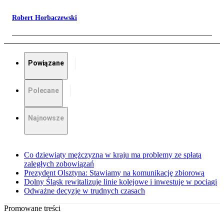
Robert Horbaczewski
Powiązane
Polecane
Najnowsze
Co dziewiąty mężczyzna w kraju ma problemy ze spłatą
zaległych zobowiązań
Prezydent Olsztyna: Stawiamy na komunikację zbiorową
Dolny Śląsk rewitalizuje linie kolejowe i inwestuje w pociągi
Odważne decyzje w trudnych czasach
Promowane treści