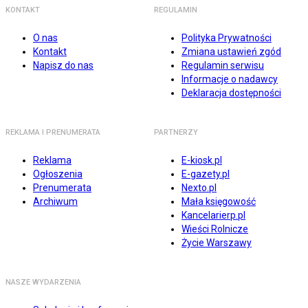
KONTAKT
REGULAMIN
O nas
Polityka Prywatności
Kontakt
Zmiana ustawień zgód
Napisz do nas
Regulamin serwisu
Informacje o nadawcy
Deklaracja dostępności
REKLAMA I PRENUMERATA
PARTNERZY
Reklama
E-kiosk.pl
Ogłoszenia
E-gazety.pl
Prenumerata
Nexto.pl
Archiwum
Mała księgowość
Kancelarierp.pl
Wieści Rolnicze
Życie Warszawy
NASZE WYDARZENIA