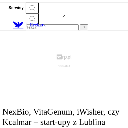
Serwisy
R
egiony
NexBio, VitaGenum, iWisher, czy
Kcalmar – start-upy z Lublina