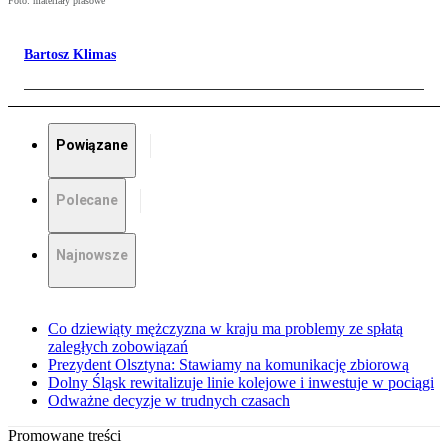
Foto: materiały prasowe
Bartosz Klimas
Powiązane
Polecane
Najnowsze
Co dziewiąty mężczyzna w kraju ma problemy ze spłatą
zaległych zobowiązań
Prezydent Olsztyna: Stawiamy na komunikację zbiorową
Dolny Śląsk rewitalizuje linie kolejowe i inwestuje w pociągi
Odważne decyzje w trudnych czasach
Promowane treści