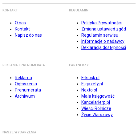
KONTAKT
REGULAMIN
O nas
Polityka Prywatności
Kontakt
Zmiana ustawień zgód
Napisz do nas
Regulamin serwisu
Informacje o nadawcy
Deklaracja dostępności
REKLAMA I PRENUMERATA
PARTNERZY
Reklama
E-kiosk.pl
Ogłoszenia
E-gazety.pl
Prenumerata
Nexto.pl
Archiwum
Mała księgowość
Kancelarierp.pl
Wieści Rolnicze
Życie Warszawy
NASZE WYDARZENIA