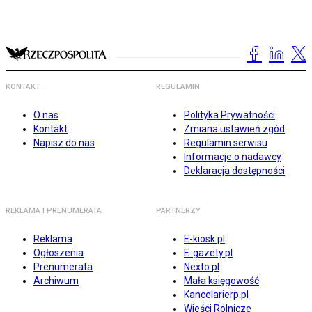
KONTAKT
REGULAMIN
O nas
Polityka Prywatności
Kontakt
Zmiana ustawień zgód
Napisz do nas
Regulamin serwisu
Informacje o nadawcy
Deklaracja dostępności
REKLAMA I PRENUMERATA
PARTNERZY
Reklama
E-kiosk.pl
Ogłoszenia
E-gazety.pl
Prenumerata
Nexto.pl
Archiwum
Mała księgowość
Kancelarierp.pl
Wieści Rolnicze