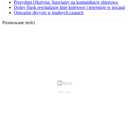
Prezydent Olsztyna: Stawiamy na komunikację zbiorową
Dolny Śląsk rewitalizuje linie kolejowe i inwestuje w pociągi
Odważne decyzje w trudnych czasach
Promowane treści