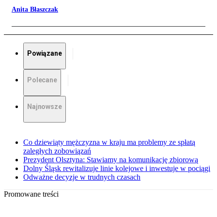
Anita Błaszczak
Powiązane
Polecane
Najnowsze
Co dziewiąty mężczyzna w kraju ma problemy ze spłatą
zaległych zobowiązań
Prezydent Olsztyna: Stawiamy na komunikację zbiorową
Dolny Śląsk rewitalizuje linie kolejowe i inwestuje w pociągi
Odważne decyzje w trudnych czasach
Promowane treści