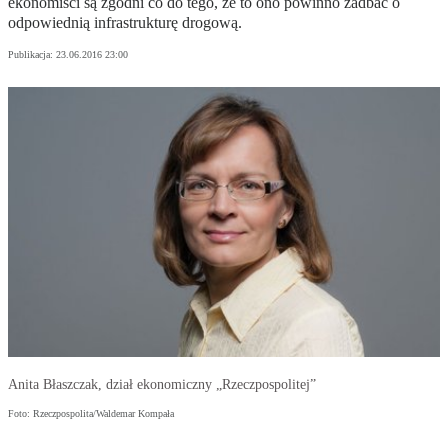
ekonomiści są zgodni co do tego, że to ono powinno zadbać o
odpowiednią infrastrukturę drogową.
Publikacja:
23.06.2016 23:00
Anita Błaszczak, dział ekonomiczny „Rzeczpospolitej”
Foto: Rzeczpospolita/Waldemar Kompała