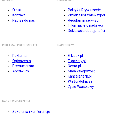
O nas
Polityka Prywatności
Kontakt
Zmiana ustawień zgód
Napisz do nas
Regulamin serwisu
Informacje o nadawcy
Deklaracja dostępności
REKLAMA I PRENUMERATA
PARTNERZY
Reklama
E-kiosk.pl
Ogłoszenia
E-gazety.pl
Prenumerata
Nexto.pl
Archiwum
Mała księgowość
Kancelarierp.pl
Wieści Rolnicze
Życie Warszawy
NASZE WYDARZENIA
Szkolenia i konferencje