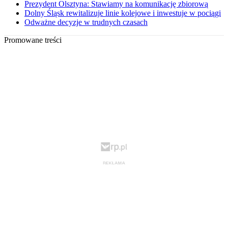
Prezydent Olsztyna: Stawiamy na komunikację zbiorową
Dolny Śląsk rewitalizuje linie kolejowe i inwestuje w pociągi
Odważne decyzje w trudnych czasach
Promowane treści