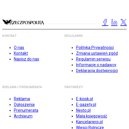
KONTAKT
REGULAMIN
O nas
Polityka Prywatności
Kontakt
Zmiana ustawień zgód
Napisz do nas
Regulamin serwisu
Informacje o nadawcy
Deklaracja dostępności
REKLAMA I PRENUMERATA
PARTNERZY
Reklama
E-kiosk.pl
Ogłoszenia
E-gazety.pl
Prenumerata
Nexto.pl
Archiwum
Mała księgowość
Kancelarierp.pl
Wieści Rolnicze