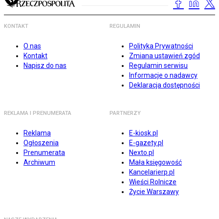
KONTAKT
REGULAMIN
O nas
Polityka Prywatności
Kontakt
Zmiana ustawień zgód
Napisz do nas
Regulamin serwisu
Informacje o nadawcy
Deklaracja dostępności
REKLAMA I PRENUMERATA
PARTNERZY
Reklama
E-kiosk.pl
Ogłoszenia
E-gazety.pl
Prenumerata
Nexto.pl
Archiwum
Mała księgowość
Kancelarierp.pl
Wieści Rolnicze
Życie Warszawy