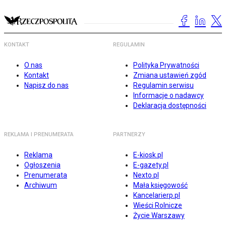
KONTAKT
REGULAMIN
O nas
Polityka Prywatności
Kontakt
Zmiana ustawień zgód
Napisz do nas
Regulamin serwisu
Informacje o nadawcy
Deklaracja dostępności
REKLAMA I PRENUMERATA
PARTNERZY
Reklama
E-kiosk.pl
Ogłoszenia
E-gazety.pl
Prenumerata
Nexto.pl
Archiwum
Mała księgowość
Kancelarierp.pl
Wieści Rolnicze
Życie Warszawy