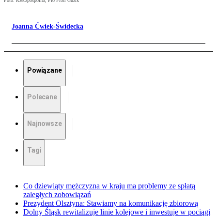
Foto: Rzeczpospolita, Pio Piotr Guzik
Joanna Ćwiek-Świdecka
Powiązane
Polecane
Najnowsze
Tagi
Co dziewiąty mężczyzna w kraju ma problemy ze spłatą
zaległych zobowiązań
Prezydent Olsztyna: Stawiamy na komunikację zbiorową
Dolny Śląsk rewitalizuje linie kolejowe i inwestuje w pociągi