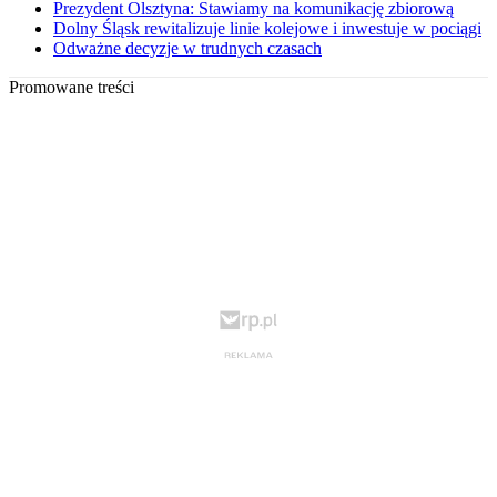
Prezydent Olsztyna: Stawiamy na komunikację zbiorową
Dolny Śląsk rewitalizuje linie kolejowe i inwestuje w pociągi
Odważne decyzje w trudnych czasach
Promowane treści