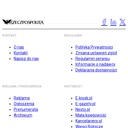
KONTAKT
REGULAMIN
O nas
Polityka Prywatności
Kontakt
Zmiana ustawień zgód
Napisz do nas
Regulamin serwisu
Informacje o nadawcy
Deklaracja dostępności
REKLAMA I PRENUMERATA
PARTNERZY
Reklama
E-kiosk.pl
Ogłoszenia
E-gazety.pl
Prenumerata
Nexto.pl
Archiwum
Mała księgowość
Kancelarierp.pl
Wieści Rolnicze