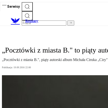
Serwisy
R
egiony
„Pocztówki z miasta B." to piąty au
„Pocztówki z miasta B.", piąty autorski album Michała Ciruka „Ciry"
Publikacja:
19.09.2016 22:00