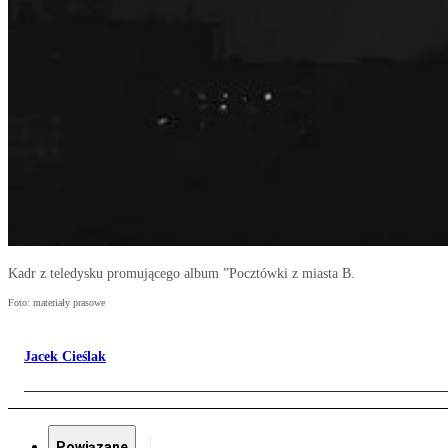
Kadr z teledysku promującego album ”Pocztówki z miasta B.
Foto: materiały prasowe
Jacek Cieślak
Powiązane