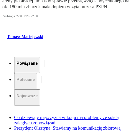
areny piłkarskiej. Impas w sprawie przedsięwzięcia wycenionego na
ok. 180 mln zł przełamała dopiero wizyta prezesa PZPN.
Publikacja:
22.09.2016 22:00
Tomasz Maciejewski
Powiązane
Polecane
Najnowsze
Co dziewiąty mężczyzna w kraju ma problemy ze spłatą
zaległych zobowiązań
Prezydent Olsztyna: Stawiamy na komunikację zbiorową