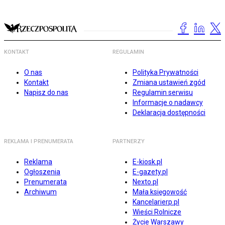
KONTAKT
REGULAMIN
O nas
Polityka Prywatności
Kontakt
Zmiana ustawień zgód
Napisz do nas
Regulamin serwisu
Informacje o nadawcy
Deklaracja dostępności
REKLAMA I PRENUMERATA
PARTNERZY
Reklama
E-kiosk.pl
Ogłoszenia
E-gazety.pl
Prenumerata
Nexto.pl
Archiwum
Mała księgowość
Kancelarierp.pl
Wieści Rolnicze
Życie Warszawy