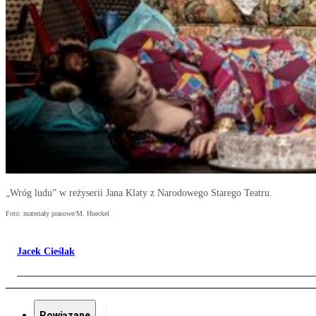
„Wróg ludu” w reżyserii Jana Klaty z Narodowego Starego Teatru.
Foto: materiały prasowe/M. Hueckel
Jacek Cieślak
Powiązane