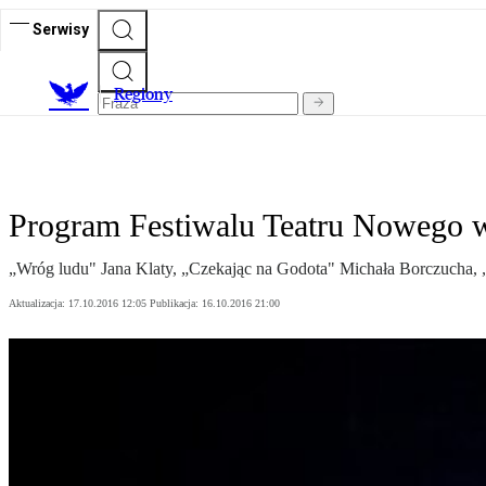
Serwisy
R
egiony
Program Festiwalu Teatru Nowego w
„Wróg ludu" Jana Klaty, „Czekając na Godota" Michała Borczucha, 
Aktualizacja:
17.10.2016 12:05
Publikacja:
16.10.2016 21:00