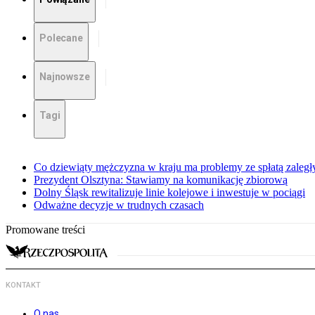
Polecane
Najnowsze
Tagi
Co dziewiąty mężczyzna w kraju ma problemy ze spłatą zaleg
Prezydent Olsztyna: Stawiamy na komunikację zbiorową
Dolny Śląsk rewitalizuje linie kolejowe i inwestuje w pociągi
Odważne decyzje w trudnych czasach
Promowane treści
KONTAKT
O nas