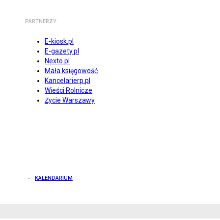
PARTNERZY
E-kiosk.pl
E-gazety.pl
Nexto.pl
Mała księgowość
Kancelarierp.pl
Wieści Rolnicze
Życie Warszawy
KALENDARIUM