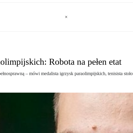
olimpijskich: Robota na pełen etat
osprawną – mówi medalista igrzysk paraolimpijskich, tenisista stołow