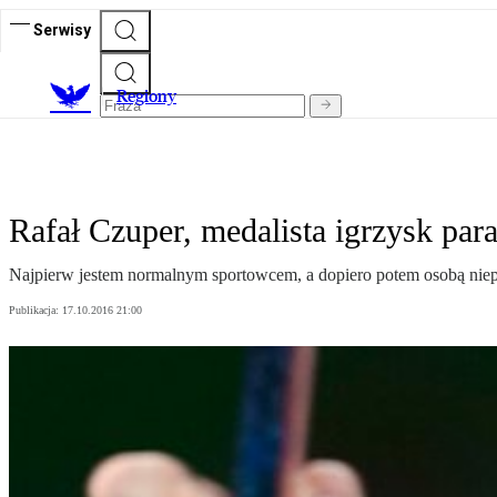
Serwisy
R
egiony
Rafał Czuper, medalista igrzysk para
Najpierw jestem normalnym sportowcem, a dopiero potem osobą niepełn
Publikacja:
17.10.2016 21:00