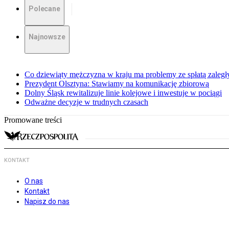
Polecane
Najnowsze
Co dziewiąty mężczyzna w kraju ma problemy ze spłatą zaleg
Prezydent Olsztyna: Stawiamy na komunikację zbiorową
Dolny Śląsk rewitalizuje linie kolejowe i inwestuje w pociągi
Odważne decyzje w trudnych czasach
Promowane treści
KONTAKT
O nas
Kontakt
Napisz do nas