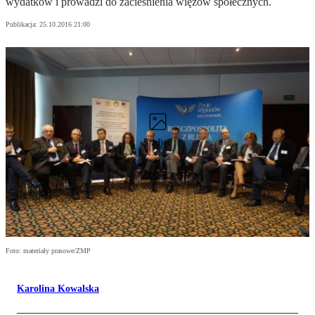
wydatków i prowadzi do zacieśnienia więzów społecznych.
Publikacja:
25.10.2016 21:00
5 zdjęć
Zobacz
Foto: materiały prasowe/ZMP
Karolina Kowalska