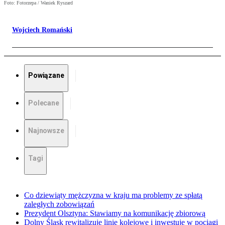
Foto: Fotorzepa / Waniek Ryszard
Wojciech Romański
Powiązane
Polecane
Najnowsze
Tagi
Co dziewiąty mężczyzna w kraju ma problemy ze spłatą
zaległych zobowiązań
Prezydent Olsztyna: Stawiamy na komunikację zbiorową
Dolny Śląsk rewitalizuje linie kolejowe i inwestuje w pociągi