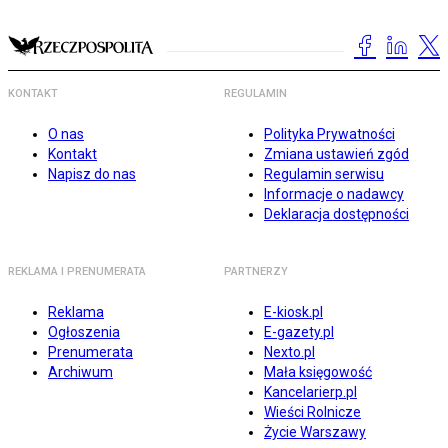
KONTAKT
REGULAMIN
O nas
Polityka Prywatności
Kontakt
Zmiana ustawień zgód
Napisz do nas
Regulamin serwisu
Informacje o nadawcy
Deklaracja dostępności
REKLAMA I PRENUMERATA
PARTNERZY
Reklama
E-kiosk.pl
Ogłoszenia
E-gazety.pl
Prenumerata
Nexto.pl
Archiwum
Mała księgowość
Kancelarierp.pl
Wieści Rolnicze
Życie Warszawy