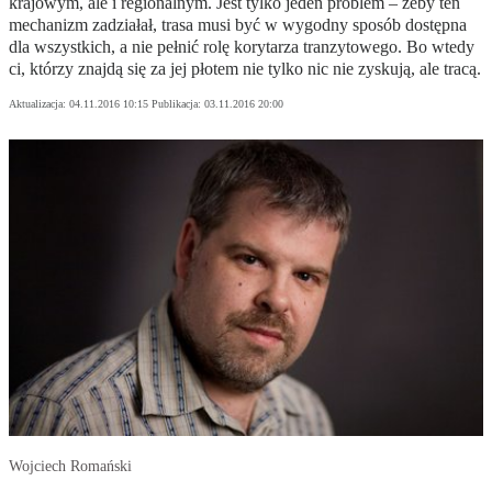
krajowym, ale i regionalnym. Jest tylko jeden problem – żeby ten
mechanizm zadziałał, trasa musi być w wygodny sposób dostępna
dla wszystkich, a nie pełnić rolę korytarza tranzytowego. Bo wtedy
ci, którzy znajdą się za jej płotem nie tylko nic nie zyskują, ale tracą.
Aktualizacja:
04.11.2016 10:15
Publikacja:
03.11.2016 20:00
Wojciech Romański