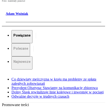
Foto: materiały prasowe
Adam Woźniak
Powiązane
Polecane
Najnowsze
Co dziewiąty mężczyzna w kraju ma problemy ze spłatą
zaległych zobowiązań
Prezydent Olsztyna: Stawiamy na komunikację zbiorową
Dolny Śląsk rewitalizuje linie kolejowe i inwestuje w pociągi
Odważne decyzje w trudnych czasach
Promowane treści