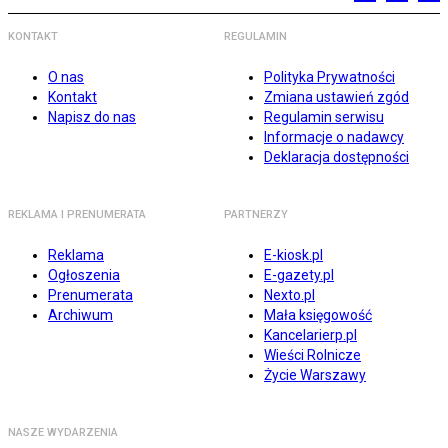
KONTAKT
REGULAMIN
O nas
Polityka Prywatności
Kontakt
Zmiana ustawień zgód
Napisz do nas
Regulamin serwisu
Informacje o nadawcy
Deklaracja dostępności
REKLAMA I PRENUMERATA
PARTNERZY
Reklama
E-kiosk.pl
Ogłoszenia
E-gazety.pl
Prenumerata
Nexto.pl
Archiwum
Mała księgowość
Kancelarierp.pl
Wieści Rolnicze
Życie Warszawy
NASZE WYDARZENIA