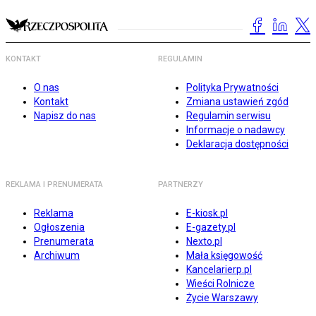
KONTAKT
REGULAMIN
O nas
Polityka Prywatności
Kontakt
Zmiana ustawień zgód
Napisz do nas
Regulamin serwisu
Informacje o nadawcy
Deklaracja dostępności
REKLAMA I PRENUMERATA
PARTNERZY
Reklama
E-kiosk.pl
Ogłoszenia
E-gazety.pl
Prenumerata
Nexto.pl
Archiwum
Mała księgowość
Kancelarierp.pl
Wieści Rolnicze
Życie Warszawy