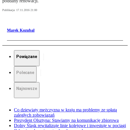
poddany renowacji.
Publikacja:
17.11.2016 21:00
Marek Kozubal
Powiązane
Polecane
Najnowsze
Co dziewiąty mężczyzna w kraju ma problemy ze spłatą
zaległych zobowiązań
Prezydent Olsztyna: Stawiamy na komunikację zbiorową
Dolny Śląsk rewitalizuje linie kolejowe i inwestuje w pociągi