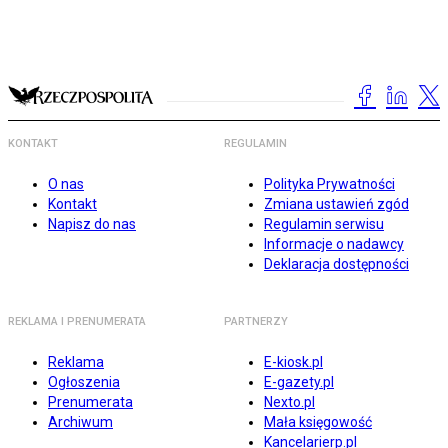
KONTAKT
REGULAMIN
O nas
Polityka Prywatności
Kontakt
Zmiana ustawień zgód
Napisz do nas
Regulamin serwisu
Informacje o nadawcy
Deklaracja dostępności
REKLAMA I PRENUMERATA
PARTNERZY
Reklama
E-kiosk.pl
Ogłoszenia
E-gazety.pl
Prenumerata
Nexto.pl
Archiwum
Mała księgowość
Kancelarierp.pl