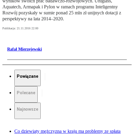
wyników swoich prac badawczo-rozwojowych. Uniglass,
Aquatech, Armapak i Pylon w ramach programu Inteligentny
Rozwój pozyskały w sumie ponad 25 mln zł unijnych dotacji z
perspektywy na lata 2014–2020.
Publikacja:
21.11.2016 22:00
Rafał Mierzejewski
Powiązane
Polecane
Najnowsze
Co dziewiąty mężczyzna w kraju ma problemy ze spłatą