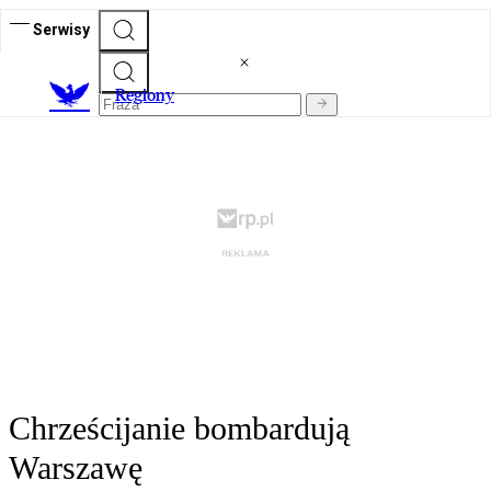
Serwisy
R
egiony
Chrześcijanie bombardują
Warszawę