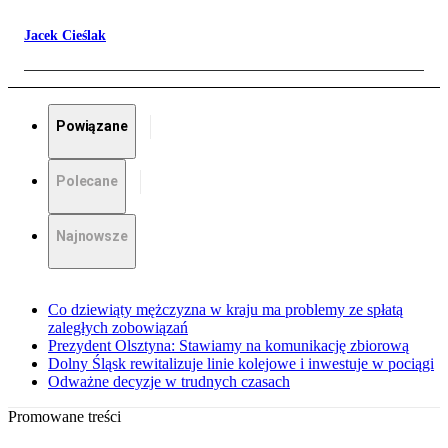
Jacek Cieślak
Powiązane
Polecane
Najnowsze
Co dziewiąty mężczyzna w kraju ma problemy ze spłatą
zaległych zobowiązań
Prezydent Olsztyna: Stawiamy na komunikację zbiorową
Dolny Śląsk rewitalizuje linie kolejowe i inwestuje w pociągi
Odważne decyzje w trudnych czasach
Promowane treści