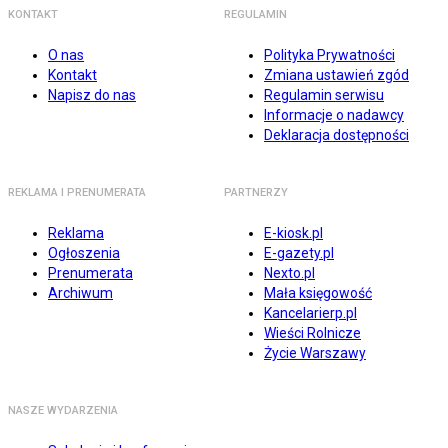
KONTAKT
REGULAMIN
O nas
Polityka Prywatności
Kontakt
Zmiana ustawień zgód
Napisz do nas
Regulamin serwisu
Informacje o nadawcy
Deklaracja dostępności
REKLAMA I PRENUMERATA
PARTNERZY
Reklama
E-kiosk.pl
Ogłoszenia
E-gazety.pl
Prenumerata
Nexto.pl
Archiwum
Mała księgowość
Kancelarierp.pl
Wieści Rolnicze
Życie Warszawy
NASZE WYDARZENIA