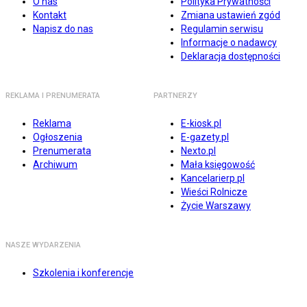
O nas
Polityka Prywatności
Kontakt
Zmiana ustawień zgód
Napisz do nas
Regulamin serwisu
Informacje o nadawcy
Deklaracja dostępności
REKLAMA I PRENUMERATA
PARTNERZY
Reklama
E-kiosk.pl
Ogłoszenia
E-gazety.pl
Prenumerata
Nexto.pl
Archiwum
Mała księgowość
Kancelarierp.pl
Wieści Rolnicze
Życie Warszawy
NASZE WYDARZENIA
Szkolenia i konferencje