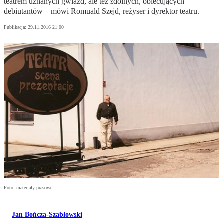
teatrem uznanych gwiazd, ale też zdolnych, obiecujących
debiutantów – mówi Romuald Szejd, reżyser i dyrektor teatru.
Publikacja:
29.11.2016 21:00
Foto: materiały prasowe
Jan Bończa-Szabłowski