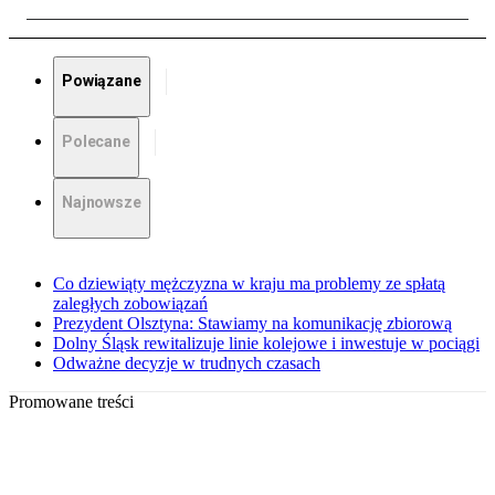
Powiązane
Polecane
Najnowsze
Co dziewiąty mężczyzna w kraju ma problemy ze spłatą
zaległych zobowiązań
Prezydent Olsztyna: Stawiamy na komunikację zbiorową
Dolny Śląsk rewitalizuje linie kolejowe i inwestuje w pociągi
Odważne decyzje w trudnych czasach
Promowane treści