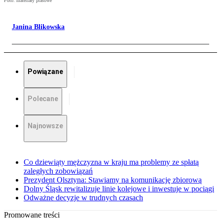
Foto: materiały prasowe
Janina Blikowska
Powiązane
Polecane
Najnowsze
Co dziewiąty mężczyzna w kraju ma problemy ze spłatą
zaległych zobowiązań
Prezydent Olsztyna: Stawiamy na komunikację zbiorową
Dolny Śląsk rewitalizuje linie kolejowe i inwestuje w pociągi
Odważne decyzje w trudnych czasach
Promowane treści