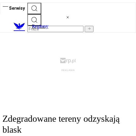
Serwisy
R
egiony
Zdegradowane tereny odzyskają
blask