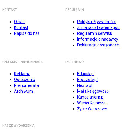
KONTAKT
REGULAMIN
O nas
Polityka Prywatności
Kontakt
Zmiana ustawień zgód
Napisz do nas
Regulamin serwisu
Informacje o nadawcy
Deklaracja dostępności
REKLAMA I PRENUMERATA
PARTNERZY
Reklama
E-kiosk.pl
Ogłoszenia
E-gazety.pl
Prenumerata
Nexto.pl
Archiwum
Mała księgowość
Kancelarierp.pl
Wieści Rolnicze
Życie Warszawy
NASZE WYDARZENIA