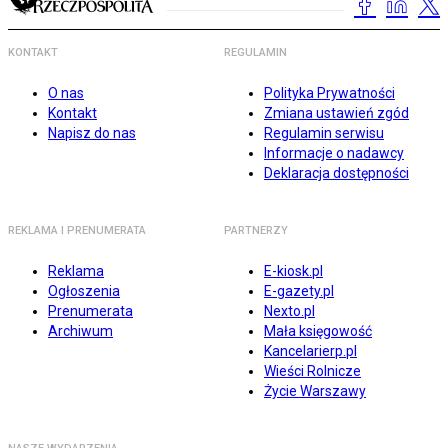
KONTAKT
REGULAMIN
O nas
Polityka Prywatności
Kontakt
Zmiana ustawień zgód
Napisz do nas
Regulamin serwisu
Informacje o nadawcy
Deklaracja dostępności
REKLAMA I PRENUMERATA
PARTNERZY
Reklama
E-kiosk.pl
Ogłoszenia
E-gazety.pl
Prenumerata
Nexto.pl
Archiwum
Mała księgowość
Kancelarierp.pl
Wieści Rolnicze
Życie Warszawy