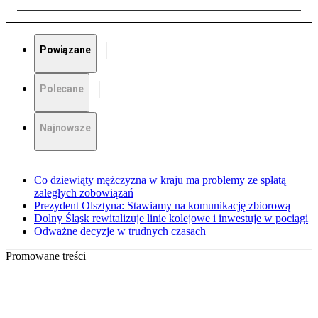
Powiązane
Polecane
Najnowsze
Co dziewiąty mężczyzna w kraju ma problemy ze spłatą
zaległych zobowiązań
Prezydent Olsztyna: Stawiamy na komunikację zbiorową
Dolny Śląsk rewitalizuje linie kolejowe i inwestuje w pociągi
Odważne decyzje w trudnych czasach
Promowane treści