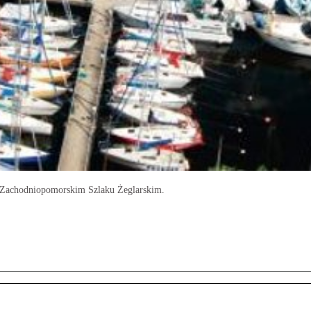
na Zachodniopomorskim Szlaku Żeglarskim.