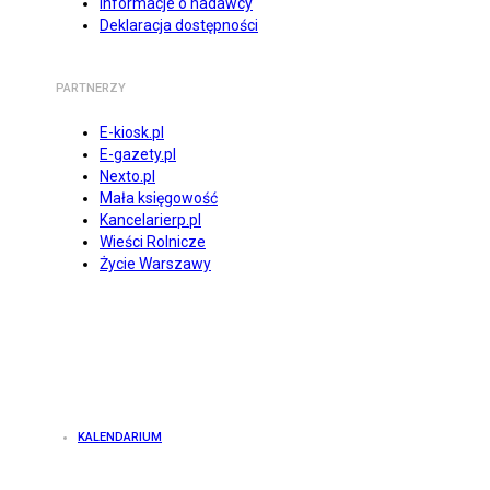
Informacje o nadawcy
Deklaracja dostępności
PARTNERZY
E-kiosk.pl
E-gazety.pl
Nexto.pl
Mała księgowość
Kancelarierp.pl
Wieści Rolnicze
Życie Warszawy
KALENDARIUM