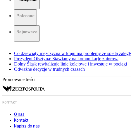
Polecane
Najnowsze
Co dziewiąty mężczyzna w kraju ma problemy ze spłatą zaleg
Prezydent Olsztyna: Stawiamy na komunikację zbiorową
Dolny Śląsk rewitalizuje linie kolejowe i inwestuje w pociągi
Odważne decyzje w trudnych czasach
Promowane treści
KONTAKT
O nas
Kontakt
Napisz do nas