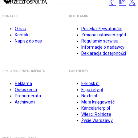
KONTAKT
REGULAMIN
O nas
Polityka Prywatności
Kontakt
Zmiana ustawień zgód
Napisz do nas
Regulamin serwisu
Informacje o nadawcy
Deklaracja dostępności
REKLAMA I PRENUMERATA
PARTNERZY
Reklama
E-kiosk.pl
Ogłoszenia
E-gazety.pl
Prenumerata
Nexto.pl
Archiwum
Mała księgowość
Kancelarierp.pl
Wieści Rolnicze
Życie Warszawy