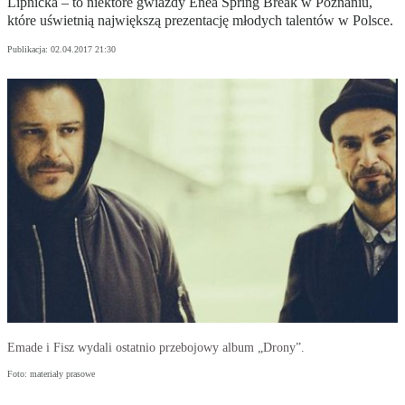
Lipnicka – to niektóre gwiazdy Enea Spring Break w Poznaniu,
które uświetnią największą prezentację młodych talentów w Polsce.
Publikacja:
02.04.2017 21:30
Emade i Fisz wydali ostatnio przebojowy album „Drony”.
Foto: materiały prasowe