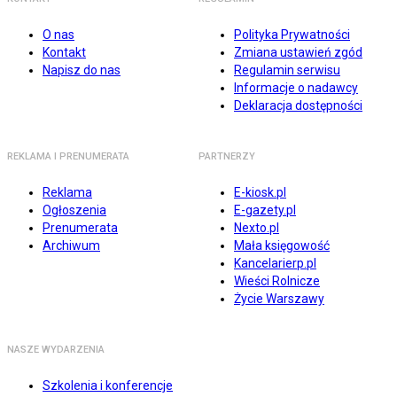
O nas
Polityka Prywatności
Kontakt
Zmiana ustawień zgód
Napisz do nas
Regulamin serwisu
Informacje o nadawcy
Deklaracja dostępności
REKLAMA I PRENUMERATA
PARTNERZY
Reklama
E-kiosk.pl
Ogłoszenia
E-gazety.pl
Prenumerata
Nexto.pl
Archiwum
Mała księgowość
Kancelarierp.pl
Wieści Rolnicze
Życie Warszawy
NASZE WYDARZENIA
Szkolenia i konferencje