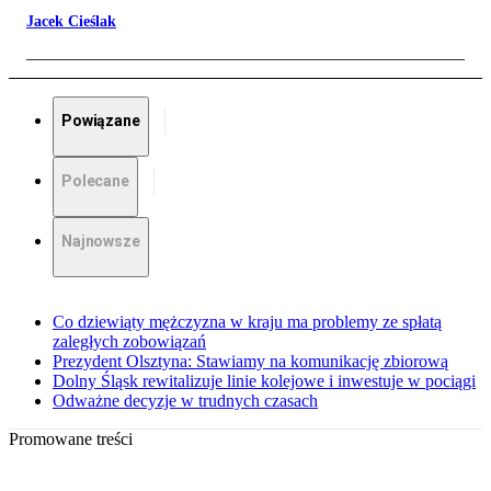
Jacek Cieślak
Powiązane
Polecane
Najnowsze
Co dziewiąty mężczyzna w kraju ma problemy ze spłatą
zaległych zobowiązań
Prezydent Olsztyna: Stawiamy na komunikację zbiorową
Dolny Śląsk rewitalizuje linie kolejowe i inwestuje w pociągi
Odważne decyzje w trudnych czasach
Promowane treści