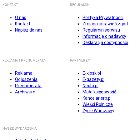
KONTAKT
REGULAMIN
O nas
Polityka Prywatności
Kontakt
Zmiana ustawień zgód
Napisz do nas
Regulamin serwisu
Informacje o nadawcy
Deklaracja dostępności
REKLAMA I PRENUMERATA
PARTNERZY
Reklama
E-kiosk.pl
Ogłoszenia
E-gazety.pl
Prenumerata
Nexto.pl
Archiwum
Mała księgowość
Kancelarierp.pl
Wieści Rolnicze
Życie Warszawy
NASZE WYDARZENIA