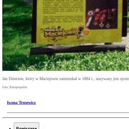
Jan Dzierżon, który w Maciejowie zamieszkał w 1884 r., nazywany jest ojce
Foto: Rzeczpospolita
Iwona Trusewicz
Powiązane