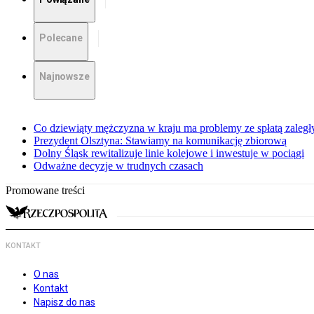
Polecane
Najnowsze
Co dziewiąty mężczyzna w kraju ma problemy ze spłatą zaleg
Prezydent Olsztyna: Stawiamy na komunikację zbiorową
Dolny Śląsk rewitalizuje linie kolejowe i inwestuje w pociągi
Odważne decyzje w trudnych czasach
Promowane treści
KONTAKT
O nas
Kontakt
Napisz do nas