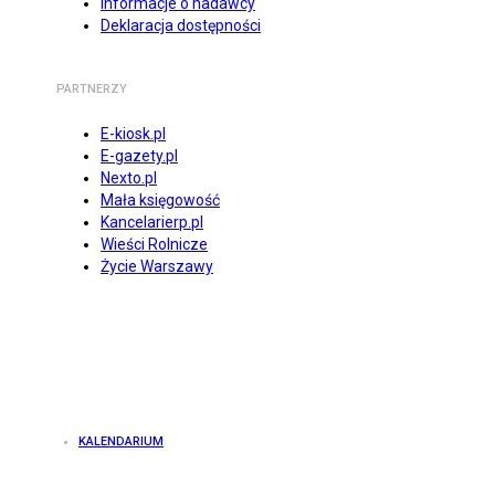
Informacje o nadawcy
Deklaracja dostępności
PARTNERZY
E-kiosk.pl
E-gazety.pl
Nexto.pl
Mała księgowość
Kancelarierp.pl
Wieści Rolnicze
Życie Warszawy
KALENDARIUM