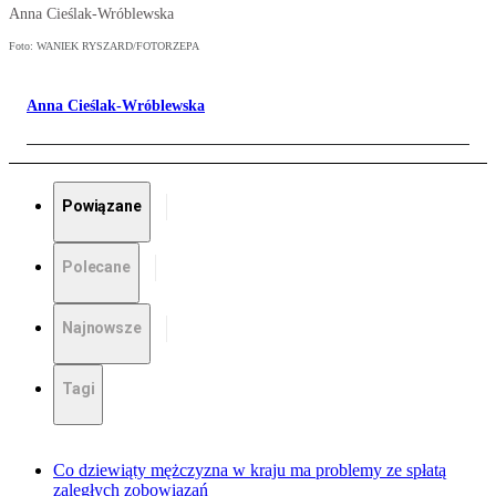
Anna Cieślak-Wróblewska
Foto: WANIEK RYSZARD/FOTORZEPA
Anna Cieślak-Wróblewska
Powiązane
Polecane
Najnowsze
Tagi
Co dziewiąty mężczyzna w kraju ma problemy ze spłatą
zaległych zobowiązań