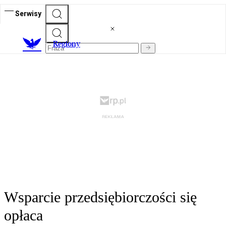
Serwisy
R
egiony
Wsparcie przedsiębiorczości się
opłaca