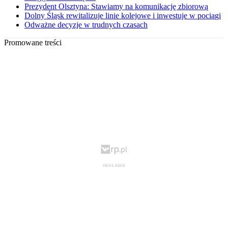
Prezydent Olsztyna: Stawiamy na komunikację zbiorową
Dolny Śląsk rewitalizuje linie kolejowe i inwestuje w pociągi
Odważne decyzje w trudnych czasach
Promowane treści