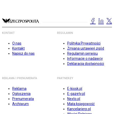
KONTAKT
REGULAMIN
O nas
Polityka Prywatności
Kontakt
Zmiana ustawień zgód
Napisz do nas
Regulamin serwisu
Informacje o nadawcy
Deklaracja dostępności
REKLAMA I PRENUMERATA
PARTNERZY
Reklama
E-kiosk.pl
Ogłoszenia
E-gazety.pl
Prenumerata
Nexto.pl
Archiwum
Mała księgowość
Kancelarierp.pl