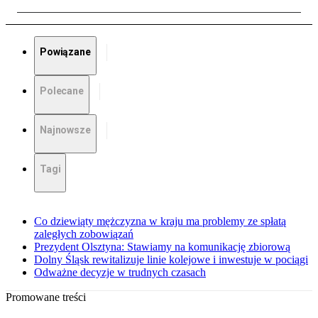
Powiązane
Polecane
Najnowsze
Tagi
Co dziewiąty mężczyzna w kraju ma problemy ze spłatą
zaległych zobowiązań
Prezydent Olsztyna: Stawiamy na komunikację zbiorową
Dolny Śląsk rewitalizuje linie kolejowe i inwestuje w pociągi
Odważne decyzje w trudnych czasach
Promowane treści