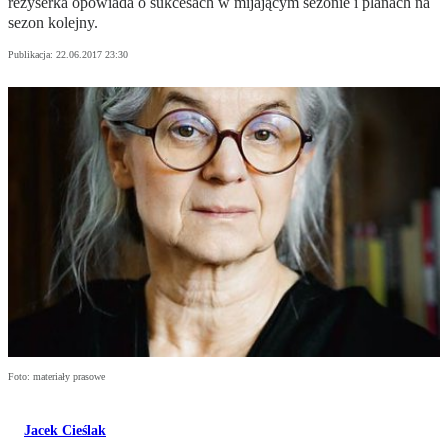
reżyserka opowiada o sukcesach w mijającym sezonie i planach na
sezon kolejny.
Publikacja:
22.06.2017 23:30
Foto: materiały prasowe
Jacek Cieślak