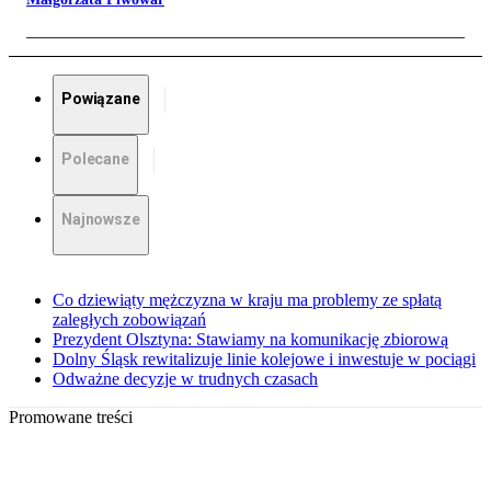
Powiązane
Polecane
Najnowsze
Co dziewiąty mężczyzna w kraju ma problemy ze spłatą
zaległych zobowiązań
Prezydent Olsztyna: Stawiamy na komunikację zbiorową
Dolny Śląsk rewitalizuje linie kolejowe i inwestuje w pociągi
Odważne decyzje w trudnych czasach
Promowane treści