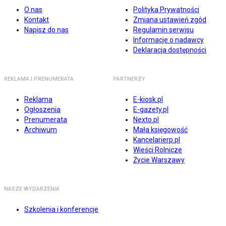
O nas
Polityka Prywatności
Kontakt
Zmiana ustawień zgód
Napisz do nas
Regulamin serwisu
Informacje o nadawcy
Deklaracja dostępności
REKLAMA I PRENUMERATA
PARTNERZY
Reklama
E-kiosk.pl
Ogłoszenia
E-gazety.pl
Prenumerata
Nexto.pl
Archiwum
Mała księgowość
Kancelarierp.pl
Wieści Rolnicze
Życie Warszawy
NASZE WYDARZENIA
Szkolenia i konferencje