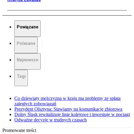
Powiązane
Polecane
Najnowsze
Tagi
Co dziewiąty mężczyzna w kraju ma problemy ze spłatą
zaległych zobowiązań
Prezydent Olsztyna: Stawiamy na komunikację zbiorową
Dolny Śląsk rewitalizuje linie kolejowe i inwestuje w pociągi
Odważne decyzje w trudnych czasach
Promowane treści