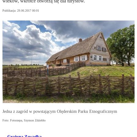
wieków, wkrótce otworzą się dla turystów.
Publikacja:
29.06.2017 00:01
Jedna z zagród w powstającym Olęderskim Parku Etnograficznym
Foto: Fotorzepa, Szymon Zdziebło
Grażyna Zawadka