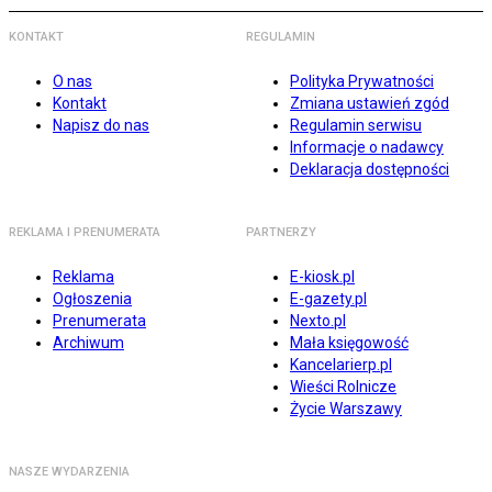
KONTAKT
REGULAMIN
O nas
Polityka Prywatności
Kontakt
Zmiana ustawień zgód
Napisz do nas
Regulamin serwisu
Informacje o nadawcy
Deklaracja dostępności
REKLAMA I PRENUMERATA
PARTNERZY
Reklama
E-kiosk.pl
Ogłoszenia
E-gazety.pl
Prenumerata
Nexto.pl
Archiwum
Mała księgowość
Kancelarierp.pl
Wieści Rolnicze
Życie Warszawy
NASZE WYDARZENIA