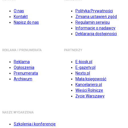
O nas
Polityka Prywatności
Kontakt
Zmiana ustawień zgód
Napisz do nas
Regulamin serwisu
Informacje o nadawcy
Deklaracja dostępności
REKLAMA I PRENUMERATA
PARTNERZY
Reklama
E-kiosk.pl
Ogłoszenia
E-gazety.pl
Prenumerata
Nexto.pl
Archiwum
Mała księgowość
Kancelarierp.pl
Wieści Rolnicze
Życie Warszawy
NASZE WYDARZENIA
Szkolenia i konferencje