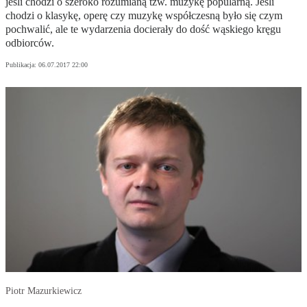
jeśli chodzi o szeroko rozumianą tzw. muzykę popularną. Jeśli
chodzi o klasykę, operę czy muzykę współczesną było się czym
pochwalić, ale te wydarzenia docierały do dość wąskiego kręgu
odbiorców.
Publikacja:
06.07.2017 22:00
Piotr Mazurkiewicz