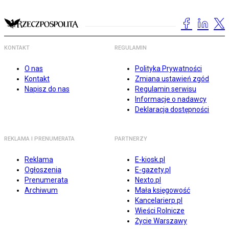
KONTAKT
REGULAMIN
O nas
Polityka Prywatności
Kontakt
Zmiana ustawień zgód
Napisz do nas
Regulamin serwisu
Informacje o nadawcy
Deklaracja dostępności
REKLAMA I PRENUMERATA
PARTNERZY
Reklama
E-kiosk.pl
Ogłoszenia
E-gazety.pl
Prenumerata
Nexto.pl
Archiwum
Mała księgowość
Kancelarierp.pl
Wieści Rolnicze
Życie Warszawy