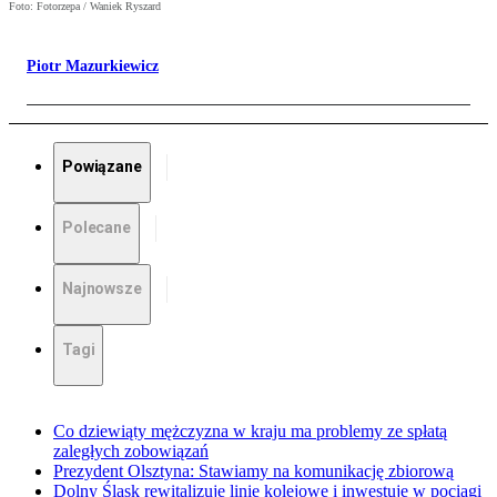
Foto: Fotorzepa / Waniek Ryszard
Piotr Mazurkiewicz
Powiązane
Polecane
Najnowsze
Tagi
Co dziewiąty mężczyzna w kraju ma problemy ze spłatą
zaległych zobowiązań
Prezydent Olsztyna: Stawiamy na komunikację zbiorową
Dolny Śląsk rewitalizuje linie kolejowe i inwestuje w pociągi