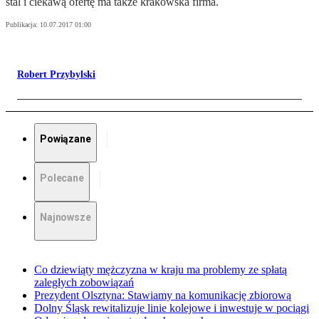
stal i ciekawą ofertę ma także krakowska firma.
Publikacja:
10.07.2017 01:00
Robert Przybylski
Powiązane
Polecane
Najnowsze
Co dziewiąty mężczyzna w kraju ma problemy ze spłatą
zaległych zobowiązań
Prezydent Olsztyna: Stawiamy na komunikację zbiorową
Dolny Śląsk rewitalizuje linie kolejowe i inwestuje w pociągi