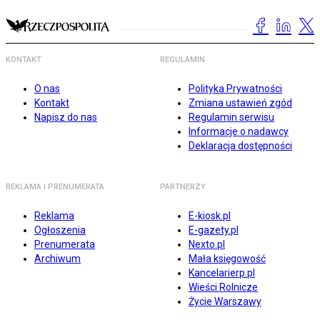
KONTAKT
REGULAMIN
O nas
Polityka Prywatności
Kontakt
Zmiana ustawień zgód
Napisz do nas
Regulamin serwisu
Informacje o nadawcy
Deklaracja dostępności
REKLAMA I PRENUMERATA
PARTNERZY
Reklama
E-kiosk.pl
Ogłoszenia
E-gazety.pl
Prenumerata
Nexto.pl
Archiwum
Mała księgowość
Kancelarierp.pl
Wieści Rolnicze
Życie Warszawy