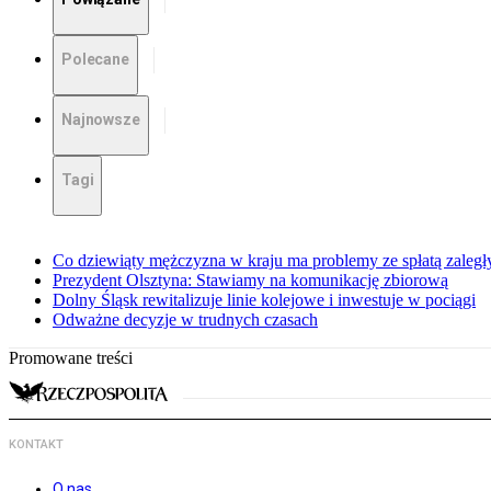
Polecane
Najnowsze
Tagi
Co dziewiąty mężczyzna w kraju ma problemy ze spłatą zaleg
Prezydent Olsztyna: Stawiamy na komunikację zbiorową
Dolny Śląsk rewitalizuje linie kolejowe i inwestuje w pociągi
Odważne decyzje w trudnych czasach
Promowane treści
KONTAKT
O nas