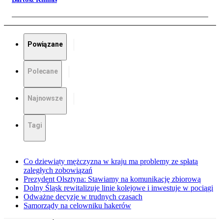
Powiązane
Polecane
Najnowsze
Tagi
Co dziewiąty mężczyzna w kraju ma problemy ze spłatą
zaległych zobowiązań
Prezydent Olsztyna: Stawiamy na komunikację zbiorową
Dolny Śląsk rewitalizuje linie kolejowe i inwestuje w pociągi
Odważne decyzje w trudnych czasach
Samorządy na celowniku hakerów