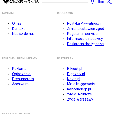
KONTAKT
REGULAMIN
O nas
Polityka Prywatności
Kontakt
Zmiana ustawień zgód
Napisz do nas
Regulamin serwisu
Informacje o nadawcy
Deklaracja dostępności
REKLAMA I PRENUMERATA
PARTNERZY
Reklama
E-kiosk.pl
Ogłoszenia
E-gazety.pl
Prenumerata
Nexto.pl
Archiwum
Mała księgowość
Kancelarierp.pl
Wieści Rolnicze
Życie Warszawy
NASZE WYDARZENIA