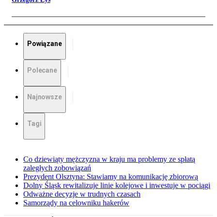
Powiązane
Polecane
Najnowsze
Tagi
Co dziewiąty mężczyzna w kraju ma problemy ze spłatą
zaległych zobowiązań
Prezydent Olsztyna: Stawiamy na komunikację zbiorową
Dolny Śląsk rewitalizuje linie kolejowe i inwestuje w pociągi
Odważne decyzje w trudnych czasach
Samorządy na celowniku hakerów