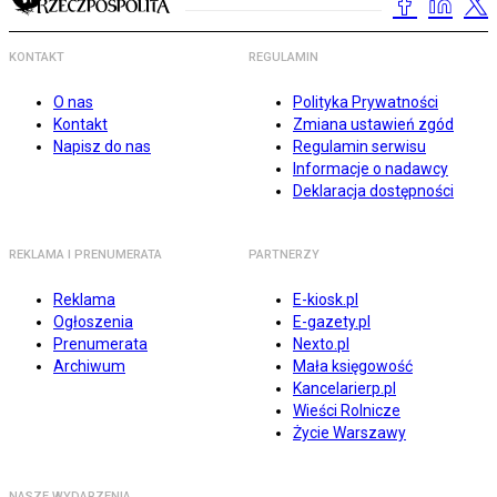
KONTAKT
REGULAMIN
O nas
Polityka Prywatności
Kontakt
Zmiana ustawień zgód
Napisz do nas
Regulamin serwisu
Informacje o nadawcy
Deklaracja dostępności
REKLAMA I PRENUMERATA
PARTNERZY
Reklama
E-kiosk.pl
Ogłoszenia
E-gazety.pl
Prenumerata
Nexto.pl
Archiwum
Mała księgowość
Kancelarierp.pl
Wieści Rolnicze
Życie Warszawy
NASZE WYDARZENIA