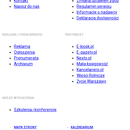
Kontakt
Zmiana ustawień zgód
Napisz do nas
Regulamin serwisu
Informacje o nadawcy
Deklaracja dostępności
REKLAMA I PRENUMERATA
PARTNERZY
Reklama
E-kiosk.pl
Ogłoszenia
E-gazety.pl
Prenumerata
Nexto.pl
Archiwum
Mała księgowość
Kancelarierp.pl
Wieści Rolnicze
Życie Warszawy
NASZE WYDARZENIA
Szkolenia i konferencje
MAPA STRONY
KALENDARIUM