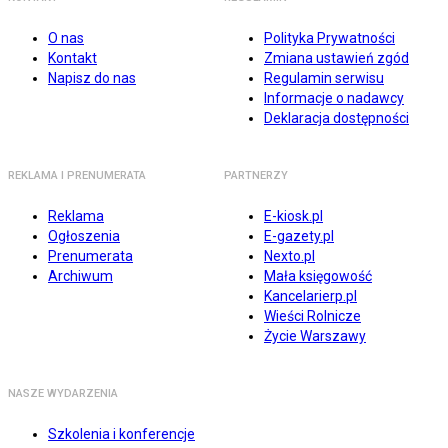
O nas
Polityka Prywatności
Kontakt
Zmiana ustawień zgód
Napisz do nas
Regulamin serwisu
Informacje o nadawcy
Deklaracja dostępności
REKLAMA I PRENUMERATA
PARTNERZY
Reklama
E-kiosk.pl
Ogłoszenia
E-gazety.pl
Prenumerata
Nexto.pl
Archiwum
Mała księgowość
Kancelarierp.pl
Wieści Rolnicze
Życie Warszawy
NASZE WYDARZENIA
Szkolenia i konferencje