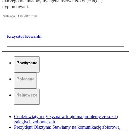
dlaczego nie miałoby być gedanistów? No więc będą,
dyplomowani.
Publikacja:
11.09.2017 21:00
Krzysztof Kowalski
Powiązane
Polecane
Najnowsze
Co dziewiąty mężczyzna w kraju ma problemy ze spłatą
zaległych zobowiązań
Prezydent Olsztyna: Stawiamy na komunikację zbiorową