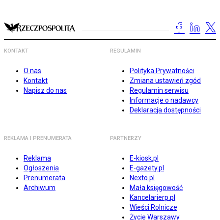
KONTAKT
REGULAMIN
O nas
Polityka Prywatności
Kontakt
Zmiana ustawień zgód
Napisz do nas
Regulamin serwisu
Informacje o nadawcy
Deklaracja dostępności
REKLAMA I PRENUMERATA
PARTNERZY
Reklama
E-kiosk.pl
Ogłoszenia
E-gazety.pl
Prenumerata
Nexto.pl
Archiwum
Mała księgowość
Kancelarierp.pl
Wieści Rolnicze
Życie Warszawy