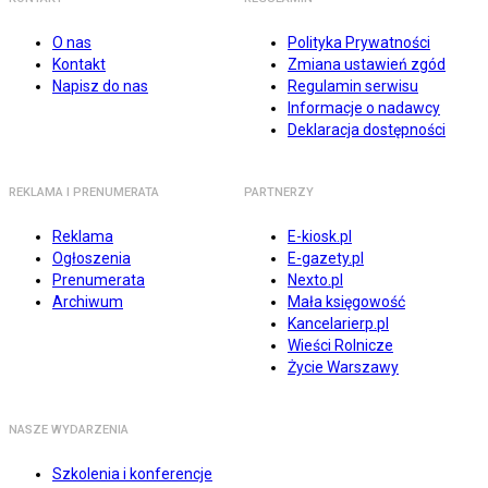
O nas
Polityka Prywatności
Kontakt
Zmiana ustawień zgód
Napisz do nas
Regulamin serwisu
Informacje o nadawcy
Deklaracja dostępności
REKLAMA I PRENUMERATA
PARTNERZY
Reklama
E-kiosk.pl
Ogłoszenia
E-gazety.pl
Prenumerata
Nexto.pl
Archiwum
Mała księgowość
Kancelarierp.pl
Wieści Rolnicze
Życie Warszawy
NASZE WYDARZENIA
Szkolenia i konferencje