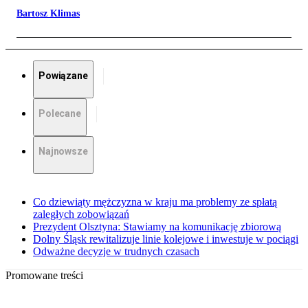
Bartosz Klimas
Powiązane
Polecane
Najnowsze
Co dziewiąty mężczyzna w kraju ma problemy ze spłatą
zaległych zobowiązań
Prezydent Olsztyna: Stawiamy na komunikację zbiorową
Dolny Śląsk rewitalizuje linie kolejowe i inwestuje w pociągi
Odważne decyzje w trudnych czasach
Promowane treści